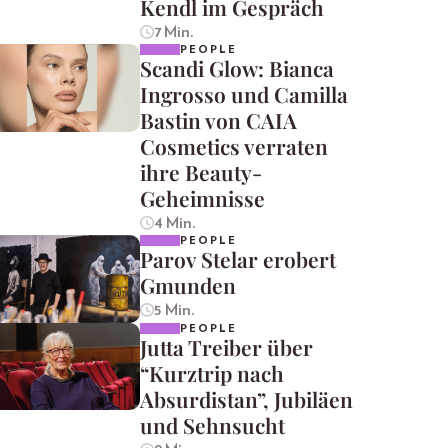
Kendl im Gespräch
7 Min.
PEOPLE
Scandi Glow: Bianca
Ingrosso und Camilla
Bastin von CAIA
Cosmetics verraten
ihre Beauty-
Geheimnisse
4 Min.
PEOPLE
Parov Stelar erobert
Gmunden
5 Min.
PEOPLE
Jutta Treiber über
“Kurztrip nach
Absurdistan”, Jubiläen
und Sehnsucht