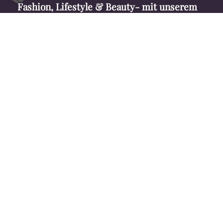
Fashion, Lifestyle & Beauty- mit unserem
kostenlosen Newsletter!
Ich bestätige, dass ich die
Datenschutzbestimmungen
gelesen habe und mit ihrer Verwendung einverstanden bin.
TEAM
MEDIADATEN
OFFENLEGUNG
IMPRESSUM
AGB