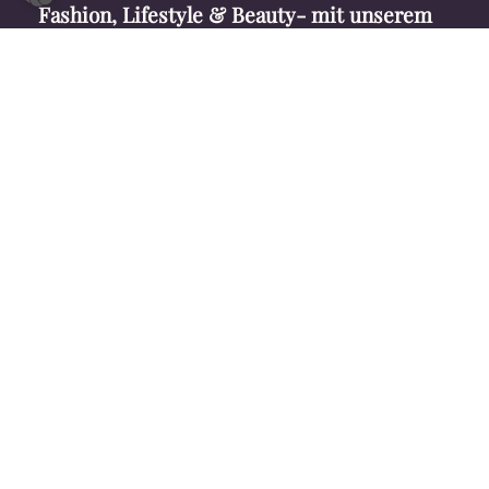
Fashion, Lifestyle & Beauty- mit unserem
kostenlosen Newsletter!
Ich bestätige, dass ich die
Datenschutzbestimmungen
gelesen habe und mit ihrer Verwendung einverstanden bin.
TEAM
MEDIADATEN
OFFENLEGUNG
IMPRESSUM
AGB