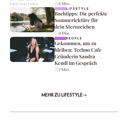
3 Min.
EINSCHALTUNG
LIFESTYLE
Buchtipps: Die perfekte
Sommerlektüre für
dein Sternzeichen
4 Min.
PEOPLE
Gekommen, um zu
bleiben: Techno Cafe
Gründerin Sandra
Kendl im Gespräch
7 Min.
MEHR ZU LIFESTYLE