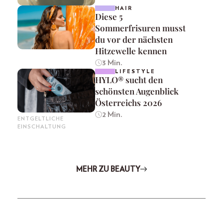
HAIR
Diese 5
Sommerfrisuren musst
du vor der nächsten
Hitzewelle kennen
3 Min.
LIFESTYLE
HYLO® sucht den
schönsten Augenblick
Österreichs 2026
2 Min.
ENTGELTLICHE
EINSCHALTUNG
MEHR ZU BEAUTY