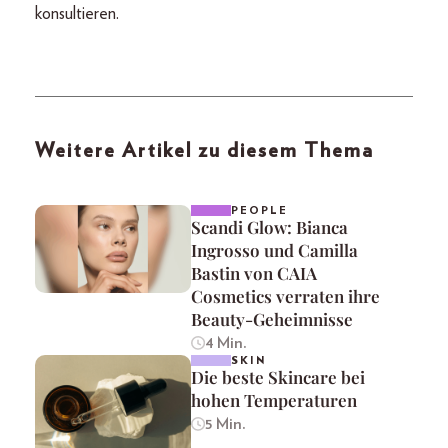
konsultieren.
Weitere Artikel zu diesem Thema
PEOPLE
Scandi Glow: Bianca
Ingrosso und Camilla
Bastin von CAIA
Cosmetics verraten ihre
Beauty-Geheimnisse
4 Min.
SKIN
Die beste Skincare bei
hohen Temperaturen
5 Min.