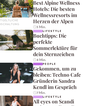
Best Alpine Wellness
Hotels: Die besten
Wellnessresorts im
Herzen der Alpen
TGELTLICHE
INSCHALTUNG
3 Min.
LIFESTYLE
Buchtipps: Die
perfekte
Sommerlektüre für
dein Sternzeichen
4 Min.
PEOPLE
Gekommen, um zu
bleiben: Techno Cafe
Gründerin Sandra
Kendl im Gespräch
7 Min.
LIFESTYLE
All eyes on Scandi