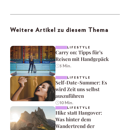
Weitere Artikel zu diesem Thema
LIFESTYLE
Carry on: Tipps für’s
Reisen mit Handgepäck
3 Min.
LIFESTYLE
Self-Date-Summer: Es
wird Zeit uns selbst
auszuführen
10 Min.
LIFESTYLE
Hike statt Hangover:
Was hinter dem
Wandertrend der