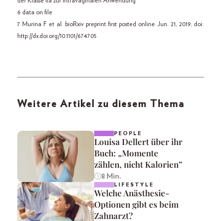
der Klasse IIa zur intravaginalen Anwendung
6 data on file
7 Murina F et al. bioRxiv preprint first posted online Jun. 21, 2019; doi:
http://dx.doi.org/10.1101/674705
Weitere Artikel zu diesem Thema
PEOPLE
Louisa Dellert über ihr
Buch: „Momente
zählen, nicht Kalorien”
8 Min.
LIFESTYLE
Welche Anästhesie-
Optionen gibt es beim
Zahnarzt?