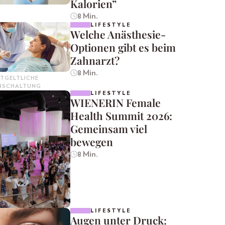
Kalorien”
8 Min.
LIFESTYLE
Welche Anästhesie-
Optionen gibt es beim
Zahnarzt?
8 Min.
TGELTLICHE
INSCHALTUNG
LIFESTYLE
WIENERIN Female
Health Summit 2026:
Gemeinsam viel
bewegen
8 Min.
LIFESTYLE
Augen unter Druck: