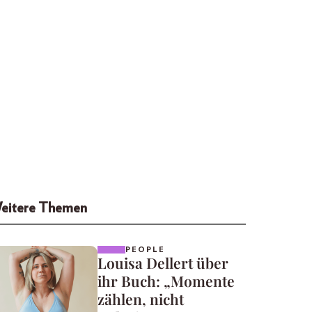
eitere Themen
PEOPLE
Louisa Dellert über
ihr Buch: „Momente
zählen, nicht