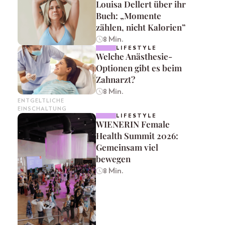
Louisa Dellert über ihr
Buch: „Momente
zählen, nicht Kalorien”
8 Min.
LIFESTYLE
Welche Anästhesie-
Optionen gibt es beim
Zahnarzt?
8 Min.
ENTGELTLICHE
EINSCHALTUNG
LIFESTYLE
WIENERIN Female
Health Summit 2026:
Gemeinsam viel
bewegen
8 Min.