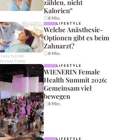
zählen, nicht
Kalorien”
8 Min.
LIFESTYLE
Welche Anästhesie-
Optionen gibt es beim
Zahnarzt?
8 Min.
TGELTLICHE
INSCHALTUNG
LIFESTYLE
WIENERIN Female
Health Summit 2026:
Gemeinsam viel
bewegen
8 Min.
LIFESTYLE