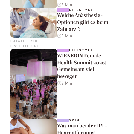
8 Min.
LIFESTYLE
Welche Anästhesie-
Optionen gibt es beim
Zahnarzt?
8 Min.
ENTGELTLICHE
EINSCHALTUNG
LIFESTYLE
WIENERIN Female
Health Summit 2026:
Gemeinsam viel
bewegen
8 Min.
SKIN
Was man bei der IPL-
Haarentfernung