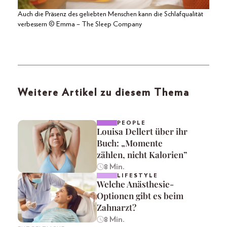
Auch die Präsenz des geliebten Menschen kann die Schlafqualität
verbessern © Emma – The Sleep Company
Weitere Artikel zu diesem Thema
PEOPLE
Louisa Dellert über ihr
Buch: „Momente
zählen, nicht Kalorien”
8 Min.
LIFESTYLE
Welche Anästhesie-
Optionen gibt es beim
Zahnarzt?
8 Min.