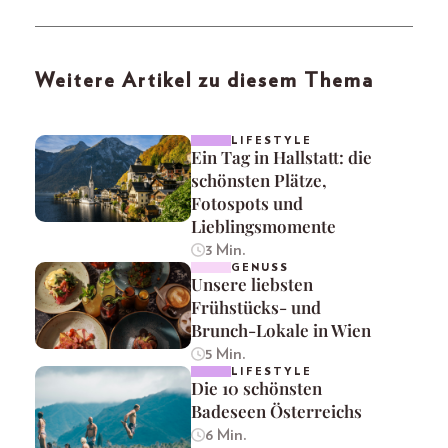
Weitere Artikel zu diesem Thema
LIFESTYLE
Ein Tag in Hallstatt: die
schönsten Plätze,
Fotospots und
Lieblingsmomente
3 Min.
GENUSS
Unsere liebsten
Frühstücks- und
Brunch-Lokale in Wien
5 Min.
LIFESTYLE
Die 10 schönsten
Badeseen Österreichs
6 Min.