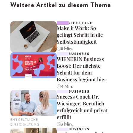
Weitere Artikel zu diesem Thema
LIFESTYLE
Make it Work: So
gelingt Schritt in die
Selbstständigkeit
8 Min.
BUSINESS
WIENERIN Business
Boost: Der nächste
Schritt für dein
Business beginnt hier
4 Min.
BUSINESS
Success Coach Dr.
Wiesinger: Beruflich
erfolgreich und privat
erfüllt
ENTGELTLICHE
3 Min.
EINSCHALTUNG
BUSINESS