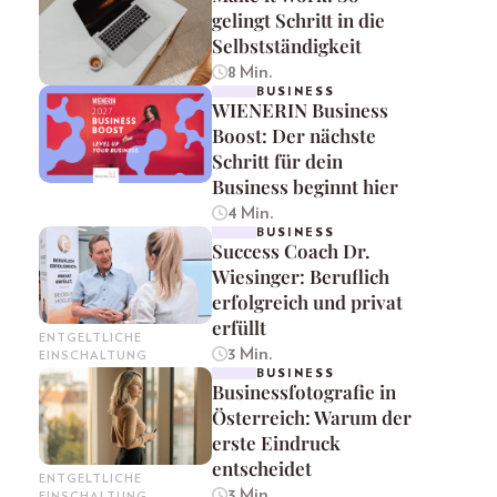
gelingt Schritt in die
Selbstständigkeit
8 Min.
BUSINESS
WIENERIN Business
Boost: Der nächste
Schritt für dein
Business beginnt hier
4 Min.
BUSINESS
Success Coach Dr.
Wiesinger: Beruflich
erfolgreich und privat
erfüllt
ENTGELTLICHE
3 Min.
EINSCHALTUNG
BUSINESS
Businessfotografie in
Österreich: Warum der
erste Eindruck
entscheidet
ENTGELTLICHE
3 Min.
EINSCHALTUNG