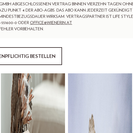
 GMBH ABGESCHLOSSENEN VERTRAG BINNEN VIERZEHN TAGEN OHN
AZU PUNKT 4 DER ABO-AGBS. DAS ABO KANN JEDERZEIT GEKÜNDIGT
MINDESTBEZUGSDAUER WIRKSAM. VERTRAGSPARTNER IST LIFE STYL
2-551600-0 ODER
OFFICE@WIENERIN.AT
KFEHLER VORBEHALTEN.
NPFLICHTIG BESTELLEN