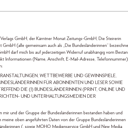
n Verlags GmbH, der Kärntner Monat Zeitungs-GmbH, Die Steirerin
 GmbH (alle gemeinsam auch als „Die Bundesländerinnen“ bezeichne
 darf mich bis auf jederzeitigen Widerruf unabhängig vom Bestan
akt Informationen (Name, Anschrift, E-Mail-Adresse, Telefonnummer)
n:
ERANSTALTUNGEN, WETTBEWERBE UND GEWINNSPIELE,
UNDESLÄNDERINNEN FÜR ABONNENTEN UND LESER SOWIE
FFEND DIE (I) BUNDESLÄNDERINNEN (PRINT, ONLINE UND
CHRICHTEN- UND UNTERHALTUNGSMEDIEN DER
en mir und der Gruppe der Bundesländerinnen bestanden haben und
en meine oben angeführten Daten von der Gruppe Bundesländerinnen
desländerinnen (, sowie MOHO Medienservice GmbH und New Media