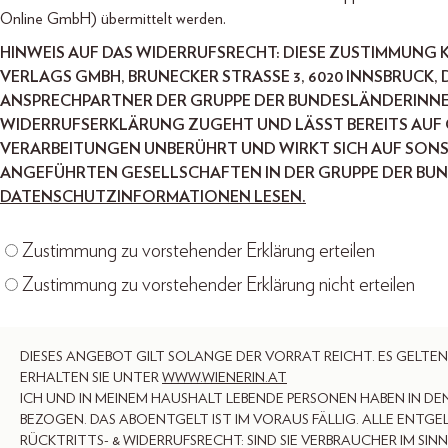
Online GmbH) übermittelt werden.
HINWEIS AUF DAS WIDERRUFSRECHT: DIESE ZUSTIMMUNG 
VERLAGS GMBH, BRUNECKER STRASSE 3, 6020 INNSBRUCK
NSPRECHPARTNER DER GRUPPE DER BUNDESLÄNDERINNEN)
IDERRUFSERKLÄRUNG ZUGEHT UND LÄSST BEREITS AUF G
ERARBEITUNGEN UNBERÜHRT UND WIRKT SICH AUF SONST
NGEFÜHRTEN GESELLSCHAFTEN IN DER GRUPPE DER BUN
DATENSCHUTZINFORMATIONEN LESEN.
Zustimmung zu vorstehender Erklärung erteilen
Zustimmung zu vorstehender Erklärung nicht erteilen
DIESES ANGEBOT GILT SOLANGE DER VORRAT REICHT. ES GELT
ERHALTEN SIE UNTER
WWW.WIENERIN.AT
ICH UND IN MEINEM HAUSHALT LEBENDE PERSONEN HABEN IN D
BEZOGEN. DAS ABOENTGELT IST IM VORAUS FÄLLIG. ALLE ENTGE
RÜCKTRITTS- & WIDERRUFSRECHT: SIND SIE VERBRAUCHER IM SIN