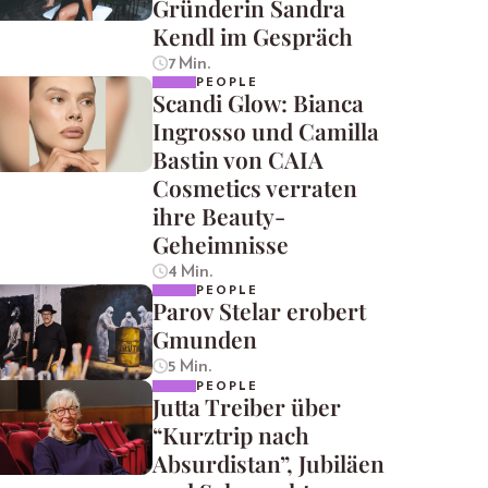
Gründerin Sandra
Kendl im Gespräch
7 Min.
PEOPLE
Scandi Glow: Bianca
Ingrosso und Camilla
Bastin von CAIA
Cosmetics verraten
ihre Beauty-
Geheimnisse
4 Min.
PEOPLE
Parov Stelar erobert
Gmunden
5 Min.
PEOPLE
Jutta Treiber über
“Kurztrip nach
Absurdistan”, Jubiläen