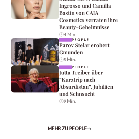
Ingrosso und Camilla
Bastin von CAIA
Cosmetics verraten ihre
Beauty-Geheimnisse
4 Min.
PEOPLE
Parov Stelar erobert
Gmunden
5 Min.
PEOPLE
Jutta Treiber über
“Kurztrip nach
Absurdistan”, Jubiläen
und Sehnsucht
9 Min.
MEHR ZU PEOPLE