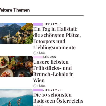
eitere Themen
LIFESTYLE
Ein Tag in Hallstatt:
die schönsten Plätze,
Fotospots und
Lieblingsmomente
3 Min.
GENUSS
Unsere liebsten
Frühstücks- und
Brunch-Lokale in
Wien
5 Min.
LIFESTYLE
Die 10 schönsten
Badeseen Österreichs