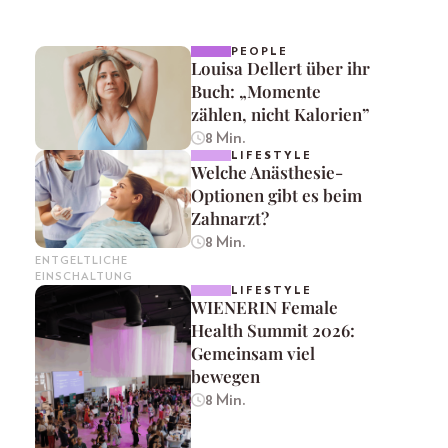
PEOPLE
Louisa Dellert über ihr
Buch: „Momente
zählen, nicht Kalorien”
8 Min.
LIFESTYLE
Welche Anästhesie-
Optionen gibt es beim
Zahnarzt?
8 Min.
ENTGELTLICHE
EINSCHALTUNG
LIFESTYLE
WIENERIN Female
Health Summit 2026:
Gemeinsam viel
bewegen
8 Min.