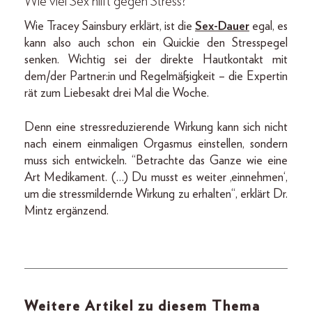
Wie viel Sex hilft gegen Stress?
Wie Tracey Sainsbury erklärt, ist die
Sex-Dauer
egal, es
kann also auch schon ein Quickie den Stresspegel
senken. Wichtig sei der direkte Hautkontakt mit
dem/der Partner:in und Regelmäßigkeit – die Expertin
rät zum Liebesakt drei Mal die Woche.
Denn eine stressreduzierende Wirkung kann sich nicht
nach einem einmaligen Orgasmus einstellen, sondern
muss sich entwickeln. “Betrachte das Ganze wie eine
Art Medikament. (…) Du musst es weiter ‚einnehmen‘,
um die stressmildernde Wirkung zu erhalten“, erklärt Dr.
Mintz ergänzend.
Weitere Artikel zu diesem Thema