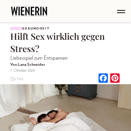
GESUNDHEIT
Hilft Sex wirklich gegen
Stress?
Liebesspiel zum Entspannen
Von Lana Schneider
7. Oktober 2024
2 Min.