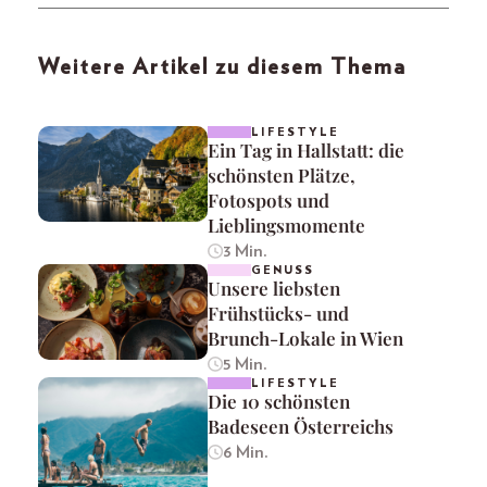
Weitere Artikel zu diesem Thema
LIFESTYLE
Ein Tag in Hallstatt: die
schönsten Plätze,
Fotospots und
Lieblingsmomente
3 Min.
GENUSS
Unsere liebsten
Frühstücks- und
Brunch-Lokale in Wien
5 Min.
LIFESTYLE
Die 10 schönsten
Badeseen Österreichs
6 Min.