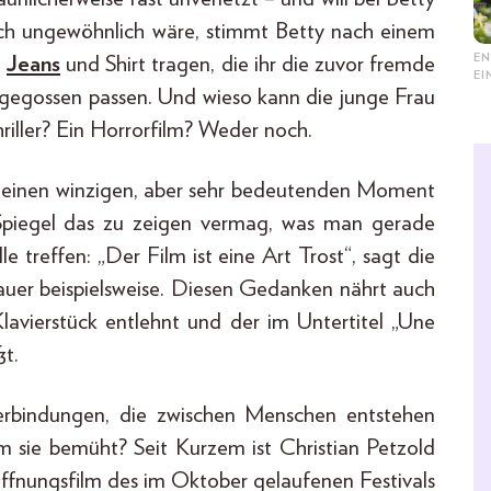
sich ungewöhnlich wäre, stimmt Betty nach einem
EN
a
Jeans
und Shirt tragen, die ihr die zuvor fremde
E
angegossen passen. Und wieso kann die junge Frau
iller? Ein Horrorfilm? Weder noch.
hlt einen winzigen, aber sehr bedeutenden Moment
n Spiegel das zu zeigen vermag, was man gerade
e treffen: „Der Film ist eine Art Trost“, sagt die
rauer beispielsweise. Diesen Gedanken nährt auch
lavierstück entlehnt und der im Untertitel „Une
ßt.
 Verbindungen, die zwischen Menschen entstehen
 sie bemüht? Seit Kurzem ist Christian Petzold
röffnungsfilm des im Oktober gelaufenen Festivals