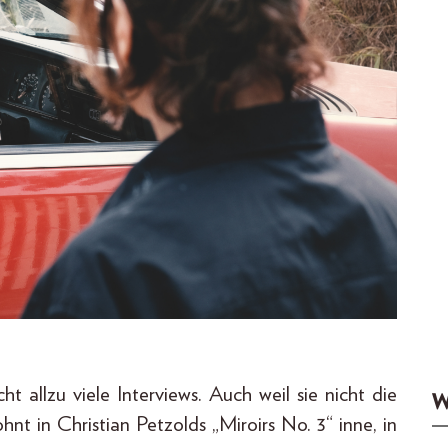
ht allzu viele Interviews. Auch weil sie nicht die
W
nt in Christian Petzolds „Miroirs No. 3“ inne, in