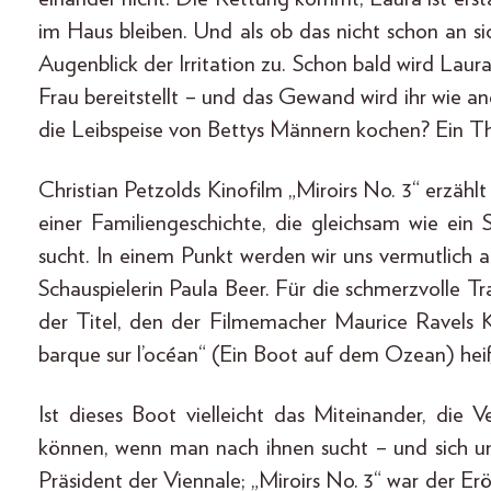
im Haus bleiben. Und als ob das nicht schon an 
Augenblick der Irritation zu. Schon bald wird Laur
Frau bereitstellt – und das Gewand wird ihr wie 
die Leibspeise von Bettys Männern kochen? Ein Thr
Christian Petzolds Kinofilm „Miroirs No. 3“ erzä
einer Familiengeschichte, die gleichsam wie ei
sucht. In einem Punkt werden wir uns vermutlich all
Schauspielerin Paula Beer. Für die schmerzvolle T
der Titel, den der Filmemacher Maurice Ravels K
barque sur l’océan“ (Ein Boot auf dem Ozean) hei
Ist dieses Boot vielleicht das Miteinander, die
können, wenn man nach ihnen sucht – und sich um
Präsident der Viennale; „Miroirs No. 3“ war der E