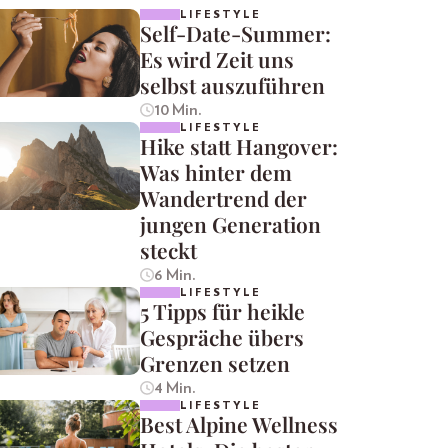
LIFESTYLE
Self-Date-Summer:
Es wird Zeit uns
selbst auszuführen
10 Min.
LIFESTYLE
Hike statt Hangover:
Was hinter dem
Wandertrend der
jungen Generation
steckt
6 Min.
LIFESTYLE
5 Tipps für heikle
Gespräche übers
Grenzen setzen
4 Min.
LIFESTYLE
Best Alpine Wellness