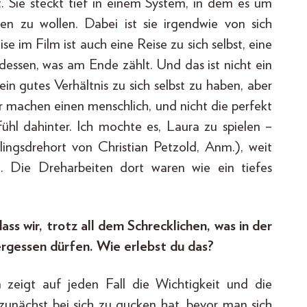
t. Sie steckt tief in einem System, in dem es um
n zu wollen. Dabei ist sie irgendwie von sich
ise im Film ist auch eine Reise zu sich selbst, eine
essen, was am Ende zählt. Und das ist nicht ein
ein gutes Verhältnis zu sich selbst zu haben, aber
r machen einen menschlich, und nicht die perfekt
ühl dahinter. Ich mochte es, Laura zu spielen –
ingsdrehort von Christian Petzold, Anm.), weit
. Die Dreharbeiten dort waren wie ein tiefes
ass wir, trotz all dem Schrecklichen, was in der
vergessen dürfen. Wie erlebst du das?
m zeigt auf jeden Fall die Wichtigkeit und die
unächst bei sich zu gucken hat, bevor man sich