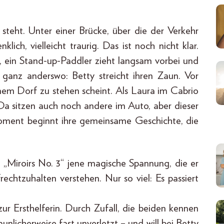
steht. Unter einer Brücke, über die der Verkehr
klich, vielleicht traurig. Das ist noch nicht klar.
, ein Stand-up-Paddler zieht langsam vorbei und
 ganz anderswo: Betty streicht ihren Zaun. Vor
nem Dorf zu stehen scheint. Als Laura im Cabrio
e. Da sitzen auch noch andere im Auto, aber dieser
Moment beginnt ihre gemeinsame Geschichte, die
„Miroirs No. 3“ jene magische Spannung, die er
chtzuhalten verstehen. Nur so viel: Es passiert
zur Ersthelferin. Durch Zufall, die beiden kennen
unlicherweise fast unverletzt – und will bei Betty