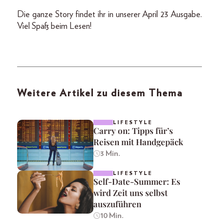
Die ganze Story findet ihr in unserer April 23 Ausgabe.
Viel Spaß beim Lesen!
Weitere Artikel zu diesem Thema
LIFESTYLE
Carry on: Tipps für’s
Reisen mit Handgepäck
3 Min.
LIFESTYLE
Self-Date-Summer: Es
wird Zeit uns selbst
auszuführen
10 Min.