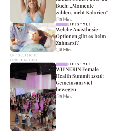
Buch: „Momente
zählen, nicht Kalorien”
8 Min.
LIFESTYLE
Welche Anästhesie-
Optionen gibt es beim
Zahnarzt?
8 Min.
ENTGELTLICHE
EINSCHALTUNG
LIFESTYLE
WIENERIN Female
Health Summit 2026:
Gemeinsam viel
bewegen
8 Min.