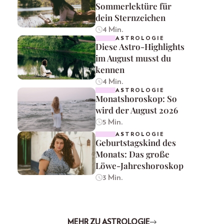
Sommerlektüre für
dein Sternzeichen
4 Min.
ASTROLOGIE
Diese Astro-Highlights
im August musst du
kennen
4 Min.
ASTROLOGIE
Monatshoroskop: So
wird der August 2026
5 Min.
ASTROLOGIE
Geburtstagskind des
Monats: Das große
Löwe-Jahreshoroskop
3 Min.
MEHR ZU ASTROLOGIE