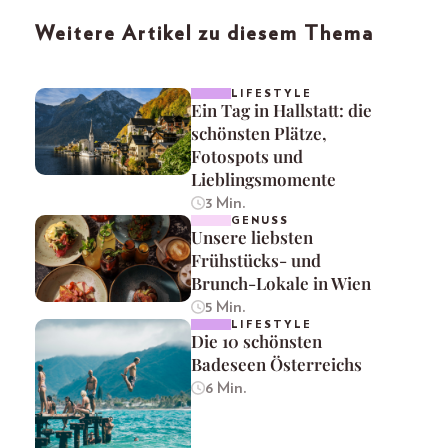
Weitere Artikel zu diesem Thema
LIFESTYLE
Ein Tag in Hallstatt: die
schönsten Plätze,
Fotospots und
Lieblingsmomente
3 Min.
GENUSS
Unsere liebsten
Frühstücks- und
Brunch-Lokale in Wien
5 Min.
LIFESTYLE
Die 10 schönsten
Badeseen Österreichs
6 Min.