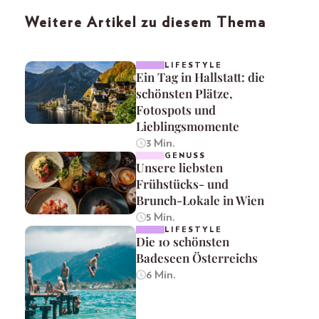
Weitere Artikel zu diesem Thema
LIFESTYLE
Ein Tag in Hallstatt: die
schönsten Plätze,
Fotospots und
Lieblingsmomente
3 Min.
GENUSS
Unsere liebsten
Frühstücks- und
Brunch-Lokale in Wien
5 Min.
LIFESTYLE
Die 10 schönsten
Badeseen Österreichs
6 Min.