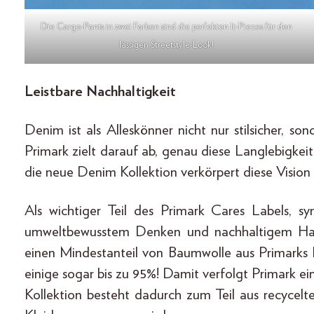
Die Cargo-Pants in zwei Farben sind die perfekten It-Pieces für den
lässigen Streetstyle-Look!
Leistbare Nachhaltigkeit
Denim ist als Alleskönner nicht nur stilsicher, s
Primark zielt darauf ab, genau diese Langlebigkeit
die neue Denim Kollektion verkörpert diese Vision 
Als wichtiger Teil des Primark Cares Labels, sym
umweltbewusstem Denken und nachhaltigem Hande
einen Mindestanteil von Baumwolle aus Primarks
einige sogar bis zu 95%! Damit verfolgt Primark 
Kollektion besteht dadurch zum Teil aus recycelt