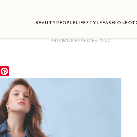
BEAUTY
PEOPLE
LIFESTYLE
FASHION
FOT
ENTGELTLICHE EINSCHALTUNG