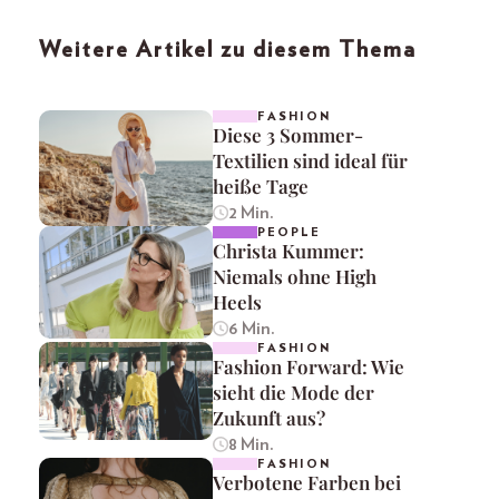
Weitere Artikel zu diesem Thema
FASHION
Diese 3 Sommer-
Textilien sind ideal für
heiße Tage
2 Min.
PEOPLE
Christa Kummer:
Niemals ohne High
Heels
6 Min.
FASHION
Fashion Forward: Wie
sieht die Mode der
Zukunft aus?
8 Min.
FASHION
Verbotene Farben bei