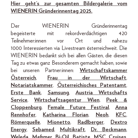
Hier geht’s zur gesamten Bildergalerie vom
WIENERIN Gründerinnentag 2025.
Der WIENERIN Gründerinnentag
begeisterte mit rekordverdächtigen 420
Teilnehmer:innen vor Ort und nahezu
1000 Interessierten via Livestream österreichweit. Die
WIENERIN bedankt sich bei allen Gästen, die diesen
Tag zu etwas ganz Besonderem gemacht haben, sowie
bei unseren Partner:innen:
Wirtschaftskammer
Österreich
,
Frau in der Wirtschaft
,
Notariatskammer
,
Österreichisches Patentamt
,
Erste Bank
,
Samsung
,
Austria Wirtschafts
Service
,
Wirtschaftsagentur Wien
,
Peek &
Cloppenburg
,
Female Future Festival
,
Anna
Rennhofer
,
Katharina Florian
,
Neoh
,
KFC
,
Römerquelle
,
Mionetto
,
Radlberger
,
Dextro
Energy
,
Sebamed
,
Multikraft
,
Dr. Beckmann
,
Weleda
,
Meßmer
,
Bi-Oil
,
Batiste
,
MSC Cruises
,