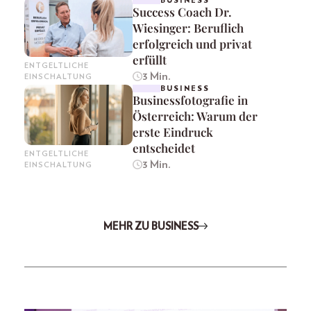
BUSINESS
Success Coach Dr.
Wiesinger: Beruflich
erfolgreich und privat
erfüllt
ENTGELTLICHE
3 Min.
EINSCHALTUNG
BUSINESS
Businessfotografie in
Österreich: Warum der
erste Eindruck
entscheidet
ENTGELTLICHE
3 Min.
EINSCHALTUNG
MEHR ZU BUSINESS