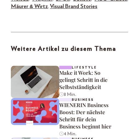
Mäurer & Wirtz
,
Visual Brand Stories
Weitere Artikel zu diesem Thema
LIFESTYLE
Make it Work: So
gelingt Schritt in die
Selbstständigkeit
8 Min.
BUSINESS
WIENERIN Business
Boost: Der nächste
Schritt für dein
Business beginnt hier
4 Min.