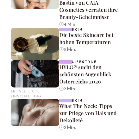
Bastin von CAIA
Cosmetics verraten ihre
Beauty-Geheimnisse
4 Min.
SKIN
Die beste Skincare bei
hohen Temperaturen
5 Min.
LIFESTYLE
HYLO® sucht den
schönsten Augenblick
Österreichs 2026
2 Min.
ENTGELTLICHE
EINSCHALTUNG
SKIN
What The Neck: Tipps
zur Pflege von Hals und
Dekolleté
2 Min.