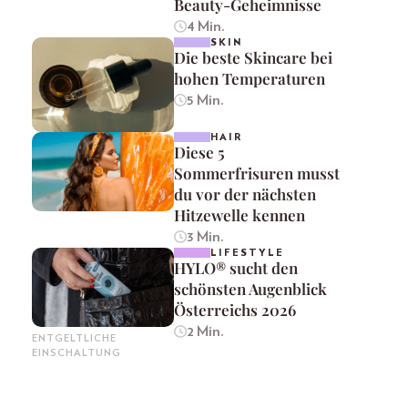
Beauty-Geheimnisse
4 Min.
SKIN
Die beste Skincare bei
hohen Temperaturen
5 Min.
HAIR
Diese 5
Sommerfrisuren musst
du vor der nächsten
Hitzewelle kennen
3 Min.
LIFESTYLE
HYLO® sucht den
schönsten Augenblick
Österreichs 2026
2 Min.
ENTGELTLICHE
EINSCHALTUNG