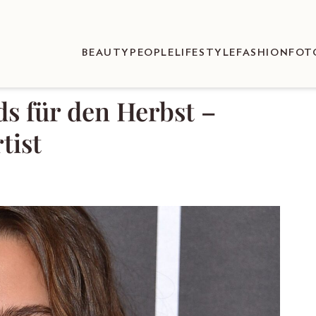
BEAUTY
PEOPLE
LIFESTYLE
FASHION
FOT
s für den Herbst –
tist