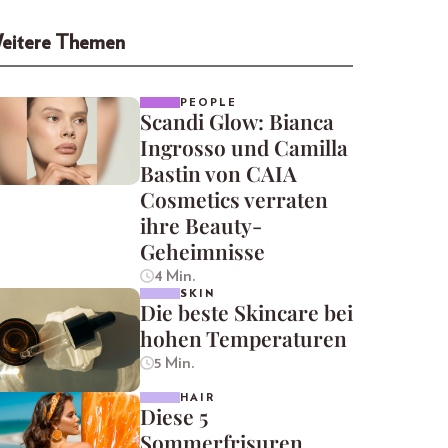
eitere Themen
PEOPLE
Scandi Glow: Bianca
Ingrosso und Camilla
Bastin von CAIA
Cosmetics verraten
ihre Beauty-
Geheimnisse
4 Min.
SKIN
Die beste Skincare bei
hohen Temperaturen
5 Min.
HAIR
Diese 5
Sommerfrisuren