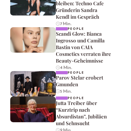
bleiben: Techno Cafe
Gründerin Sandra
Kendl im Gespräch
7 Min.
PEOPLE
Scandi Glow: Bianca
Ingrosso und Camilla
Bastin von CAIA
Cosmetics verraten ihre
Beauty-Geheimnisse
4 Min.
PEOPLE
Parov Stelar erobert
Gmunden
5 Min.
PEOPLE
Jutta Treiber über
“Kurztrip nach
Absurdistan”, Jubiläen
und Sehnsucht
9 Min.