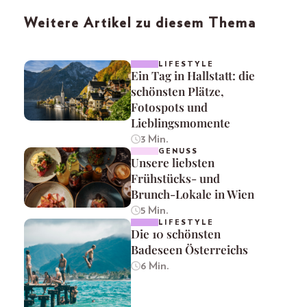
Weitere Artikel zu diesem Thema
LIFESTYLE
Ein Tag in Hallstatt: die
schönsten Plätze,
Fotospots und
Lieblingsmomente
3 Min.
GENUSS
Unsere liebsten
Frühstücks- und
Brunch-Lokale in Wien
5 Min.
LIFESTYLE
Die 10 schönsten
Badeseen Österreichs
6 Min.