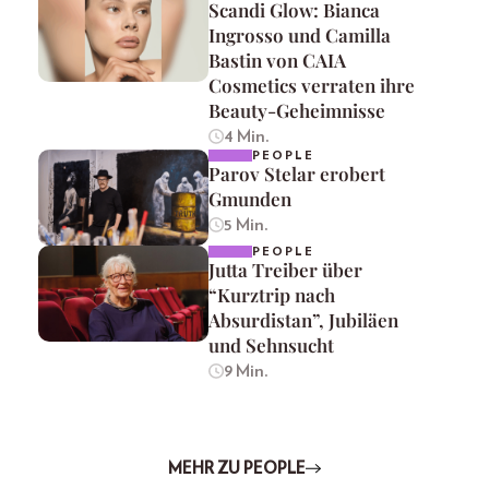
Scandi Glow: Bianca
Ingrosso und Camilla
Bastin von CAIA
Cosmetics verraten ihre
Beauty-Geheimnisse
4 Min.
PEOPLE
Parov Stelar erobert
Gmunden
5 Min.
PEOPLE
Jutta Treiber über
“Kurztrip nach
Absurdistan”, Jubiläen
und Sehnsucht
9 Min.
MEHR ZU PEOPLE