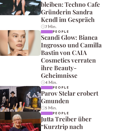
bleiben: Techno Cafe
Gründerin Sandra
Kendl im Gespräch
7 Min.
PEOPLE
Scandi Glow: Bianca
Ingrosso und Camilla
Bastin von CAIA
Cosmetics verraten
ihre Beauty-
Geheimnisse
4 Min.
PEOPLE
Parov Stelar erobert
Gmunden
5 Min.
PEOPLE
Jutta Treiber über
“Kurztrip nach