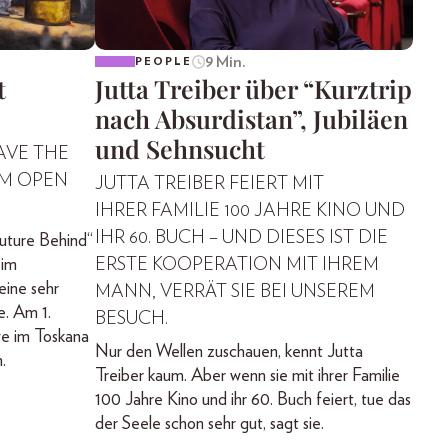
9 Min.
PEOPLE
t
Jutta Treiber über “Kurztrip
nach Absurdistan”, Jubiläen
und Sehnsucht
AVE THE
IM OPEN
JUTTA TREIBER FEIERT MIT
IHRER FAMILIE 100 JAHRE KINO UND
IHR 60. BUCH – UND DIESES IST DIE
uture Behind“
 im
ERSTE KOOPERATION MIT IHREM
ine sehr
MANN, VERRÄT SIE BEI UNSEREM
e. Am 1.
BESUCH.
ve im Toskana
Nur den Wellen zuschauen, kennt Jutta
.
Treiber kaum. Aber wenn sie mit ihrer Familie
100 Jahre Kino und ihr 60. Buch feiert, tue das
der Seele schon sehr gut, sagt sie.