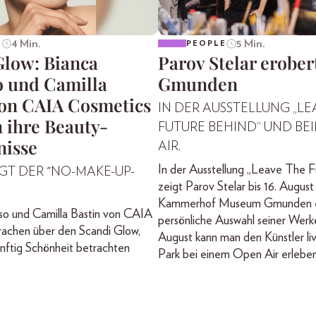
4 Min.
5 Min.
E
PEOPLE
Glow: Bianca
Parov Stelar erober
o und Camilla
Gmunden
von CAIA Cosmetics
IN DER AUSSTELLUNG „LE
 ihre Beauty-
FUTURE BEHIND“ UND BE
isse
AIR.
In der Ausstellung „Leave The F
GT DER "NO-MAKE-UP-
zeigt Parov Stelar bis 16. August
Kammerhof Museum Gmunden e
so und Camilla Bastin von CAIA
persönliche Auswahl seiner Werk
rachen über den Scandi Glow,
August kann man den Künstler li
ünftig Schönheit betrachten
Park bei einem Open Air erleben