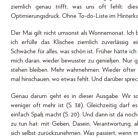
ziemlich genau trifft, was uns oft fehlt: die
Optimierungsdruck. Ohne To-do-Liste im Hinterko
Der Mai gilt nicht umsonst als Wonnemonat. Ich bi
ich erfülle das Klischee ziemlich zuverlässig: e
Schwäche für alles, was schön ist. Früher hätte ich
mich daran, wieder bewusster zu genießen. Nur ge
stehen bleiben. Mehr wahrnehmen. Wieder öfter b
mal hinschauen, wo etwas fehlt. Und darüber sprec
Genau darum geht es in dieser Ausgabe. Wir s
weniger oft mehr ist (S. 38). Gleichzeitig darf 
einfach Spaß macht (S. 20). Und dann ist da noch 
zu tun hat: mit Geben, Dasein, Verantwortung, abe
sich selbst zurückzunehmen. Was passiert, wenn