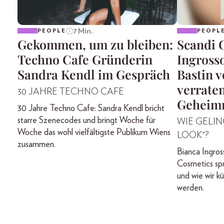
7 Min.
PEOPLE
PEOPL
Gekommen, um zu bleiben:
Scandi 
Techno Cafe Gründerin
Ingross
Sandra Kendl im Gespräch
Bastin 
verraten
30 JAHRE TECHNO CAFE
Geheimn
30 Jahre Techno Cafe: Sandra Kendl bricht
starre Szenecodes und bringt Woche für
WIE GELIN
Woche das wohl vielfältigste Publikum Wiens
LOOK"?
zusammen.
Bianca Ingros
Cosmetics sp
und wie wir k
werden.