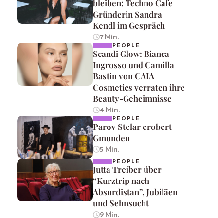
bleiben: Techno Cafe
Gründerin Sandra
Kendl im Gespräch
7 Min.
PEOPLE
Scandi Glow: Bianca
Ingrosso und Camilla
Bastin von CAIA
Cosmetics verraten ihre
Beauty-Geheimnisse
4 Min.
PEOPLE
Parov Stelar erobert
Gmunden
5 Min.
PEOPLE
Jutta Treiber über
“Kurztrip nach
Absurdistan”, Jubiläen
und Sehnsucht
9 Min.