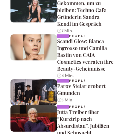
Gekommen, um zu
bleiben: Techno Cafe
Gründerin Sandra
Kendl im Gespräch
7 Min.
PEOPLE
Scandi Glow: Bianca
Ingrosso und Camilla
Bastin von CAIA
Cosmetics verraten ihre
Beauty-Geheimnisse
4 Min.
PEOPLE
Parov Stelar erobert
Gmunden
5 Min.
PEOPLE
Jutta Treiber über
“Kurztrip nach
Absurdistan”, Jubiläen
und Sehnsucht