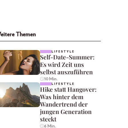
eitere Themen
LIFESTYLE
Self-Date-Summer:
Es wird Zeit uns
selbst auszuführen
10 Min.
LIFESTYLE
Hike statt Hangover:
Was hinter dem
Wandertrend der
jungen Generation
steckt
6 Min.