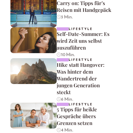
Carry on: Tipps für’s
Reisen mit Handgepäck
3 Min.
LIFESTYLE
Self-Date-Summer: Es
wird Zeit uns selbst
auszuführen
10 Min.
LIFESTYLE
Hike statt Hangover:
Was hinter dem
Wandertrend der
jungen Generation
steckt
6 Min.
LIFESTYLE
5 Tipps für heikle
Gespräche übers
Grenzen setzen
4 Min.