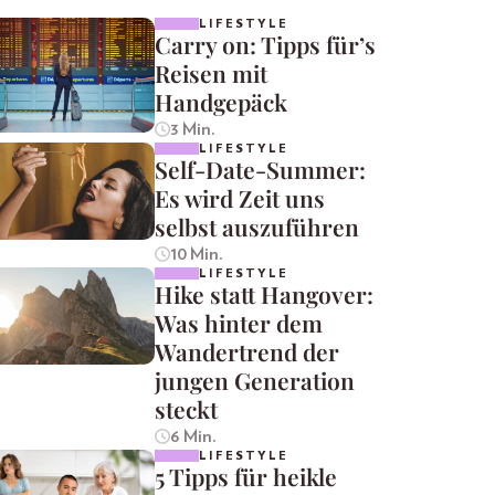
LIFESTYLE
Carry on: Tipps für’s
Reisen mit
Handgepäck
3 Min.
LIFESTYLE
Self-Date-Summer:
Es wird Zeit uns
selbst auszuführen
10 Min.
LIFESTYLE
Hike statt Hangover:
Was hinter dem
Wandertrend der
jungen Generation
steckt
6 Min.
LIFESTYLE
5 Tipps für heikle