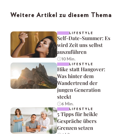
Weitere Artikel zu diesem Thema
LIFESTYLE
Self-Date-Summer: Es
wird Zeit uns selbst
auszuführen
10 Min.
LIFESTYLE
Hike statt Hangover:
Was hinter dem
Wandertrend der
jungen Generation
steckt
6 Min.
LIFESTYLE
5 Tipps für heikle
Gespräche übers
Grenzen setzen