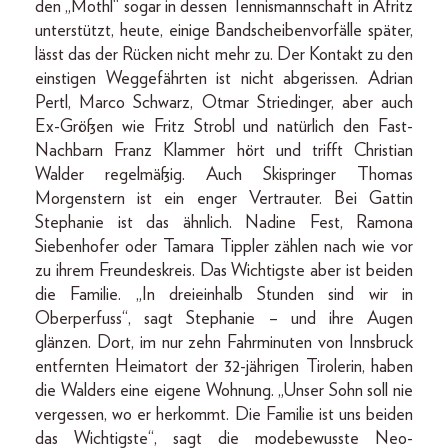
den „Mothl“ sogar in dessen Tennismannschaft in Afritz
unterstützt, heute, einige Bandscheibenvorfälle später,
lässt das der Rücken nicht mehr zu. Der Kontakt zu den
einstigen Weggefährten ist nicht abgerissen. Adrian
Pertl, Marco Schwarz, Otmar Striedinger, aber auch
Ex-Größen wie Fritz Strobl und natürlich den Fast-
Nachbarn Franz Klammer hört und trifft Christian
Walder regelmäßig. Auch Skispringer Thomas
Morgenstern ist ein enger Vertrauter. Bei Gattin
Stephanie ist das ähnlich. Nadine Fest, Ramona
Siebenhofer oder Tamara Tippler zählen nach wie vor
zu ihrem Freundeskreis. Das Wichtigste aber ist beiden
die Familie. „In dreieinhalb Stunden sind wir in
Oberperfuss“, sagt Stephanie – und ihre Augen
glänzen. Dort, im nur zehn Fahrminuten von Innsbruck
entfernten Heimatort der 32-jährigen Tirolerin, haben
die Walders eine eigene Wohnung. „Unser Sohn soll nie
vergessen, wo er herkommt. Die Familie ist uns beiden
das Wichtigste“, sagt die modebewusste Neo-