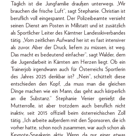
Täglich ist die Jungfamilie draußen unterwegs. „Wir
brauchen die frische Luft“, sagt Stephanie. Christian ist
beruflich voll eingespannt. Der Polizeibeamte versieht
seinen Dienst am Posten in Millstatt und ist zusätzlich
als Sportlicher Leiter des Kärntner Landesskiverbandes
tätig. „Vom zeitlichen Aufwand her ist es fast intensiver
als zuvor. Aber der Druck, liefern zu müssen, ist weg.
Das macht es bedeutend einfacher“, sagt Walder, dem
die Jugendarbeit in Kärnten am Herzen liegt. Ob ein
Trainerjob irgendwann auch für Österreichs Sportlerin
des Jahres 2025 denkbar ist? „Nein“, schüttelt diese
entschieden den Kopf, „da muss man die gleichen
Dinge machen wie ein Mann, das geht auch körperlich
an die Substanz.“ Stephanie Venier genießt die
Mutterrolle, ist aber trotzdem auch beruflich nicht
inaktiv, seit 2015 offiziell beim österreichischen Zoll
tätig. „Ich arbeite außerdem mit den Sponsoren, die ich
vorher hatte, schon noch zusammen, war auch schon als
Keynote-Speakerin aktiv. Wenn da nur einer etwas