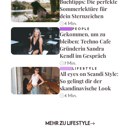
Buchtipps: Die perfekte
Sommerlektüre für
dein Sternzeichen
4 Min.
PEOPLE
Gekommen, um zu
bleiben: Techno Cafe
Gründerin Sandra
Kendl im Gespräch
7 Min.
LIFESTYLE
All eyes on Scandi Style:
So gelingt dir der
skandinavische Look
4 Min.
MEHR ZU LIFESTYLE