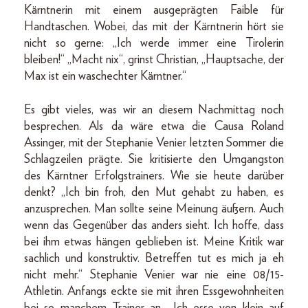
Kärntnerin mit einem ausgeprägten Faible für
Handtaschen. Wobei, das mit der Kärntnerin hört sie
nicht so gerne: „Ich werde immer eine Tirolerin
bleiben!“ „Macht nix“, grinst Christian, „Hauptsache, der
Max ist ein waschechter Kärntner.“
Es gibt vieles, was wir an diesem Nachmittag noch
besprechen. Als da wäre etwa die Causa Roland
Assinger, mit der Stephanie Venier letzten Sommer die
Schlagzeilen prägte. Sie kritisierte den Umgangston
des Kärntner Erfolgstrainers. Wie sie heute darüber
denkt? „Ich bin froh, den Mut gehabt zu haben, es
anzusprechen. Man sollte seine Meinung äußern. Auch
wenn das Gegenüber das anders sieht. Ich hoffe, dass
bei ihm etwas hängen geblieben ist. Meine Kritik war
sachlich und konstruktiv. Betreffen tut es mich ja eh
nicht mehr.“ Stephanie Venier war nie eine 08/15-
Athletin. Anfangs eckte sie mit ihren Essgewohnheiten
bei so manchem Trainer an. „Ich esse von klein auf