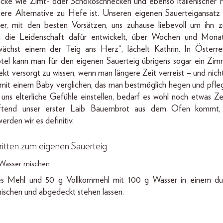
cke wie Zimt- oder Schokoschnecken und ebenso italienischer F
re Alternative zu Hefe ist. Unseren eigenen Sauerteigansatz f
ser, mit den besten Vorsätzen, uns zuhause liebevoll um ihn 
die Leidenschaft dafür entwickelt, über Wochen und Monat
 wächst einem der Teig ans Herz“, lächelt Kathrin. In Österr
tel kann man für den eigenen Sauerteig übrigens sogar ein Zi
ekt versorgt zu wissen, wenn man längere Zeit verreist – und nicht
mit einem Baby verglichen, das man bestmöglich hegen und pfl
i uns elterliche Gefühle einstellen, bedarf es wohl noch etwas Ze
uftend unser erster Laib Bauernbrot aus dem Ofen kommt, 
erden wir es definitiv.
hritten zum eigenen Sauerteig
 Wasser mischen
s Mehl und 50 g Vollkornmehl mit 100 g Wasser in einem dur
schen und abgedeckt stehen lassen.