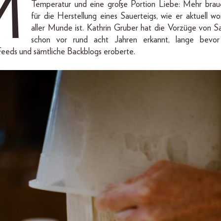
M
Temperatur und eine große Portion Liebe: Mehr brauc
für die Herstellung eines Sauerteigs, wie er aktuell wor
aller Munde ist. Kathrin Gruber hat die Vorzüge von S
schon vor rund acht Jahren erkannt, lange bevor
eeds und sämtliche Backblogs eroberte.