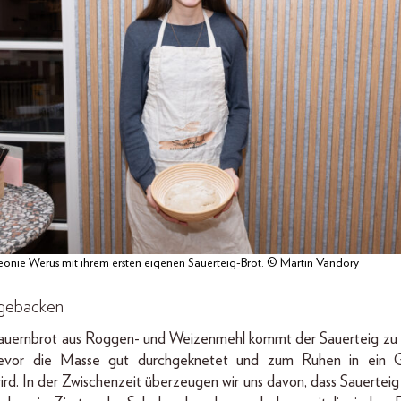
eonie Werus mit ihrem ersten eigenen Sauerteig-Brot. © Martin Vandory
 gebacken
Bauernbrot aus Roggen- und Weizenmehl kommt der Sauerteig zu 
bevor die Masse gut durchgeknetet und zum Ruhen in ein G
ird. In der Zwischenzeit überzeugen wir uns davon, dass Sauerteig 