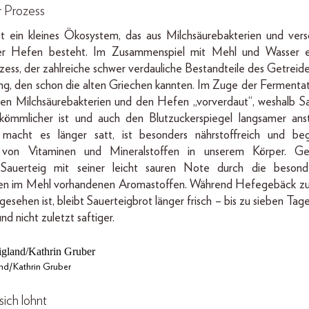
r Prozess
st ein kleines Ökosystem, das aus Milchsäurebakterien und ver
er Hefen besteht. Im Zusammenspiel mit Mehl und Wasser e
ess, der zahlreiche schwer verdauliche Bestandteile des Getreide
ng, den schon die alten Griechen kannten. Im Zuge der Fermentat
en Milchsäurebakterien und den Hefen „vorverdaut“, weshalb Sa
kömmlicher ist und auch den Blutzuckerspiegel langsamer anst
acht es länger satt, ist besonders nährstoffreich und beg
von Vitaminen und Mineralstoffen in unserem Körper. Ges
Sauerteig mit seiner leicht sauren Note durch die besonde
en im Mehl vorhandenen Aromastoffen. Während Hefegebäck zu
esehen ist, bleibt Sauerteigbrot länger frisch – bis zu sieben Tage 
und nicht zuletzt saftiger.
nd/Kathrin Gruber
sich lohnt