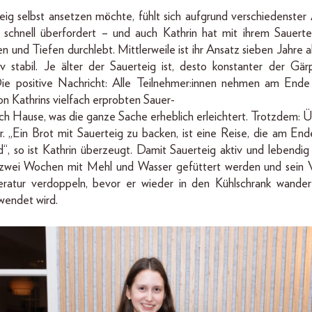
ig selbst ansetzen möchte, fühlt sich aufgrund verschiedenster
 schnell überfordert – und auch Kathrin hat mit ihrem Sauert
n und Tiefen durchlebt. Mittlerweile ist ihr Ansatz sieben Jahre a
iv stabil. Je älter der Sauerteig ist, desto konstanter der Gär
Die positive Nachricht: Alle Teilnehmer:innen nehmen am Ende
von Kathrins vielfach erprobten Sauer-
ach Hause, was die ganze Sache erheblich erleichtert. Trotzdem:
. „Ein Brot mit Sauerteig zu backen, ist eine Reise, die am En
d“, so ist Kathrin überzeugt. Damit Sauerteig aktiv und lebendig is
is zwei Wochen mit Mehl und Wasser gefüttert werden und sein 
atur verdoppeln, bevor er wieder in den Kühlschrank wande
wendet wird.