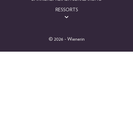
RESSORTS
BEAUTY
FASHION
LIFESTYLE
© 2026 - Wienerin
PEOPLE
GEWINNSPIELE
SHOP
ABO
EINZELAUSGABEN