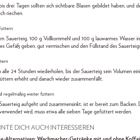
is drei Tagen sollten sich sichtbare Blasen gebildet haben, und d
ich riechen.
füttern
m Sauerteig, 100 g Vollkornmehl und 100 g lauwarmes Wasser in 
ges Gefäß geben, gut vermischen und den Füllstand des Sauerteigs
ttern
 alle 24 Stunden wiederholen, bis der Sauerteig sein Volumen ei
ttern erhöht und danach wieder zusammenfällt.
d regelmäßig weiter füttern
Sauerteig aufgeht und zusammensinkt, ist er bereit zum Backen. D
 verwendet wird, muss etwa alle sieben Tage gefüttert werden.
NTE DICH AUCH INTERESSIEREN
e-Alternativen: Wachmacher-Getränke mit und ohne Koffe