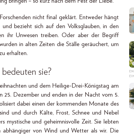
ung bringen – so kurz nach dem Fest der Liebe.
orschenden nicht final geklärt. Entweder hängt
 und bezieht sich auf den Volksglauben, in den
en ihr Unwesen treiben. Oder aber der Begriff
urden in alten Zeiten die Ställe geräuchert, um
zu erhalten.
 bedeuten sie?
EN
E
Weihnachten und dem Heilige-Drei-Königstag am
 den 25. Dezember und enden in der Nacht vom 5.
bolisiert dabei einen der kommenden Monate des
sind und durch Kälte, Frost, Schnee und Nebel
rs mystische und geheimnisvolle Zeit. Sie lebten
 abhängiger von Wind und Wetter als wir. Die