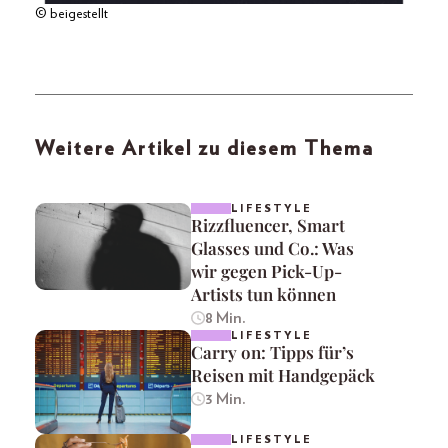
© beigestellt
Weitere Artikel zu diesem Thema
LIFESTYLE
Rizzfluencer, Smart
Glasses und Co.: Was
wir gegen Pick-Up-
Artists tun können
8 Min.
LIFESTYLE
Carry on: Tipps für’s
Reisen mit Handgepäck
3 Min.
LIFESTYLE