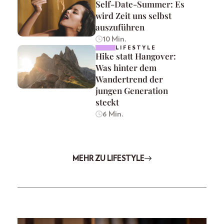
Self-Date-Summer: Es
wird Zeit uns selbst
auszuführen
10 Min.
LIFESTYLE
Hike statt Hangover:
Was hinter dem
Wandertrend der
jungen Generation
steckt
6 Min.
MEHR ZU LIFESTYLE