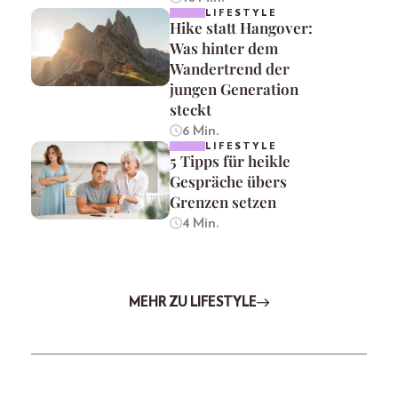
LIFESTYLE
Hike statt Hangover:
Was hinter dem
Wandertrend der
jungen Generation
steckt
6 Min.
LIFESTYLE
5 Tipps für heikle
Gespräche übers
Grenzen setzen
4 Min.
MEHR ZU LIFESTYLE