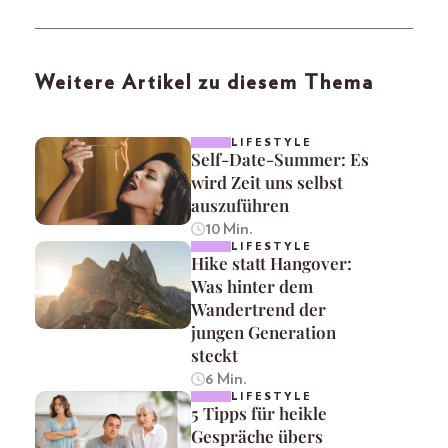
Weitere Artikel zu diesem Thema
LIFESTYLE
Self-Date-Summer: Es
wird Zeit uns selbst
auszuführen
10 Min.
LIFESTYLE
Hike statt Hangover:
Was hinter dem
Wandertrend der
jungen Generation
steckt
6 Min.
LIFESTYLE
5 Tipps für heikle
Gespräche übers